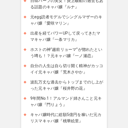
日韓ハーフの美女！炎上騒動の過去もあ
る話題のキャバ嬢『ルナ』
元egg読者モデルでシングルマザーのキ
ャバ嬢『愛咲マリン』
出産を経てパワーUPして戻ってきたマ
マキャバ嬢『一条マリカ』
ホストの神”越前リョーマ”が惚れたとい
う噂も！？元キャバ嬢『一ノ瀬恋』
自分の人生は自ら切り開く精神がカッコ
イイ元キャバ嬢『荒木さやか』
波乱万丈な過去からトップまでのし上が
った元キャバ嬢『桜井野の花』
9年間No.1！アルマンド姉さんこと元キ
ャバ嬢『門りょう』
キャバ嬢時代に総額5億円を稼いだ元カ
リスマキャバ嬢『桃華絵里』