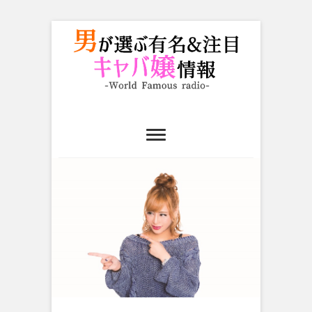
Skip
to
content
男が選ぶ有名＆
注目キャバ嬢情
報｜World
Famous radio