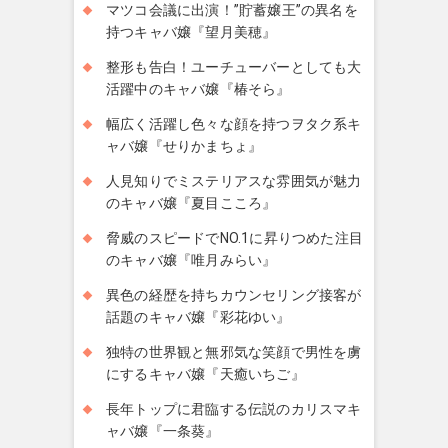
マツコ会議に出演！”貯蓄嬢王”の異名を
持つキャバ嬢『望月美穂』
整形も告白！ユーチューバーとしても大
活躍中のキャバ嬢『椿そら』
幅広く活躍し色々な顔を持つヲタク系キ
ャバ嬢『せりかまちょ』
人見知りでミステリアスな雰囲気が魅力
のキャバ嬢『夏目こころ』
脅威のスピードでNO.1に昇りつめた注目
のキャバ嬢『唯月みらい』
異色の経歴を持ちカウンセリング接客が
話題のキャバ嬢『彩花ゆい』
独特の世界観と無邪気な笑顔で男性を虜
にするキャバ嬢『天癒いちご』
長年トップに君臨する伝説のカリスマキ
ャバ嬢『一条葵』