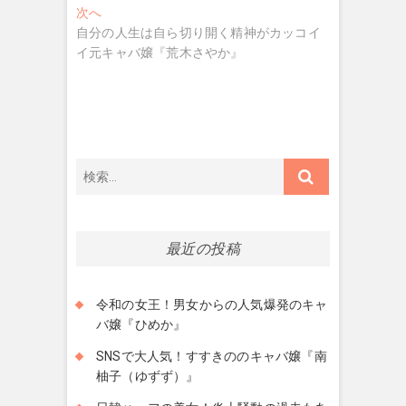
ナ
投
次
次へ
稿:
の
自分の人生は自ら切り開く精神がカッコイ
ビ
投
イ元キャバ嬢『荒木さやか』
ゲ
稿:
ー
シ
ョ
検
ン
索…
最近の投稿
令和の女王！男女からの人気爆発のキャ
バ嬢『ひめか』
SNSで大人気！すすきののキャバ嬢『南
柚子（ゆずず）』