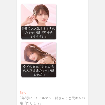
SNSで大人気！すすきの
のキャバ嬢『南柚子
（ゆずず）』
令和の女王！男女から
の人気爆発のキャバ嬢
『ひめか』
投
過
前へ
去
9年間No.1！アルマンド姉さんこと元キャバ
稿
の
嬢『門りょう』