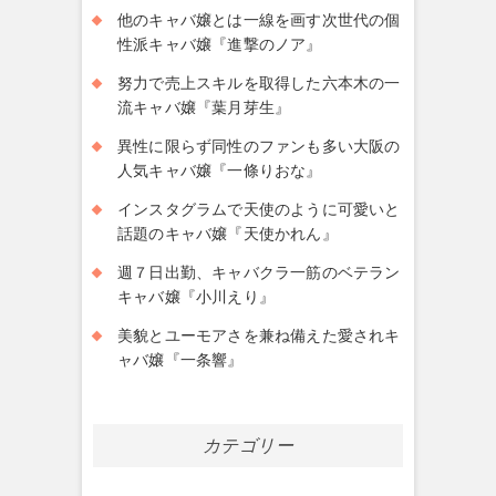
他のキャバ嬢とは一線を画す次世代の個
性派キャバ嬢『進撃のノア』
努力で売上スキルを取得した六本木の一
流キャバ嬢『葉月芽生』
異性に限らず同性のファンも多い大阪の
人気キャバ嬢『一條りおな』
インスタグラムで天使のように可愛いと
話題のキャバ嬢『天使かれん』
週７日出勤、キャバクラ一筋のベテラン
キャバ嬢『小川えり』
美貌とユーモアさを兼ね備えた愛されキ
ャバ嬢『一条響』
カテゴリー