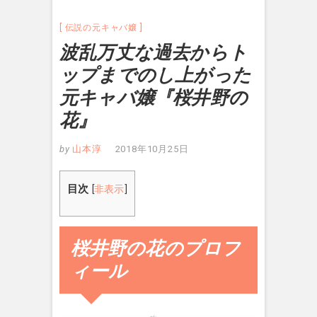
伝説の元キャバ嬢
波乱万丈な過去からト
ップまでのし上がった
元キャバ嬢『桜井野の
花』
by
山本淳
2018年10月25日
目次
[
非表示
]
桜井野の花のプロフ
ィール