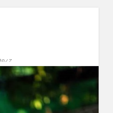
orld Famous
撃のノア