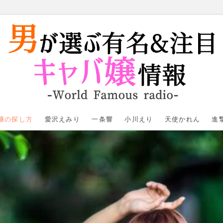
ぶ有名＆注目キャバ嬢情報｜W
嬢の探し方
愛沢えみり
一条響
小川えり
天使かれん
進
radio