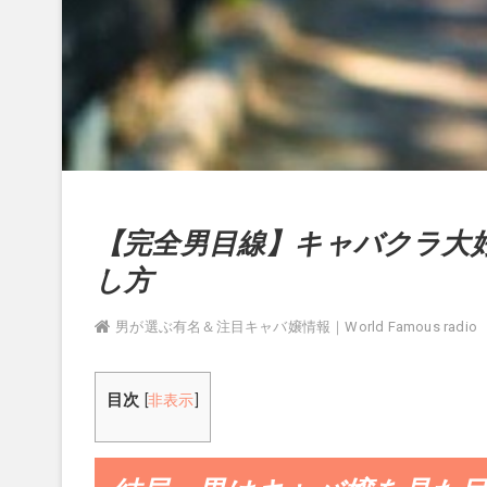
【完全男目線】キャバクラ大
し方
男が選ぶ有名＆注目キャバ嬢情報｜World Famous radio
目次
[
非表示
]