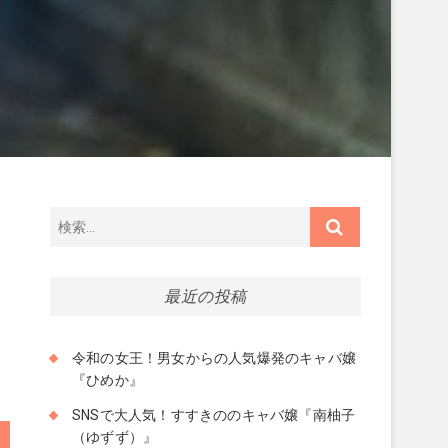
検
索…
最近の投稿
令和の女王！男女からの人気爆発のキャバ嬢
『ひめか』
SNSで大人気！すすきののキャバ嬢『南柚子
（ゆずず）』