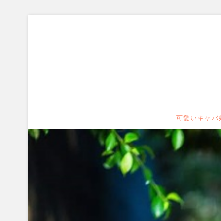
Skip
to
content
男が選
可愛いキャバ