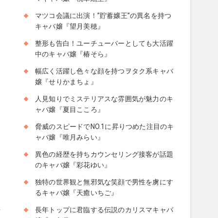
マツコ会議に出演！”貯蓄嬢王”の異名を持つ
キャバ嬢『望月美穂』
用
整形も告白！ユーチューバーとしても大活躍
中のキャバ嬢『椿そら』
幅広く活躍し色々な顔を持つヲタク系キャバ
嬢『せりかまちょ』
人見知りでミステリアスな雰囲気が魅力のキ
た
ャバ嬢『夏目こころ』
脅威のスピードでNO.1に昇りつめた注目のキ
ャバ嬢『唯月みらい』
ャ
異色の経歴を持ちカウンセリング接客が話題
のキャバ嬢『彩花ゆい』
独特の世界観と無邪気な笑顔で男性を虜にす
るキャバ嬢『天癒いちご』
正
長年トップに君臨する伝説のカリスマキャバ