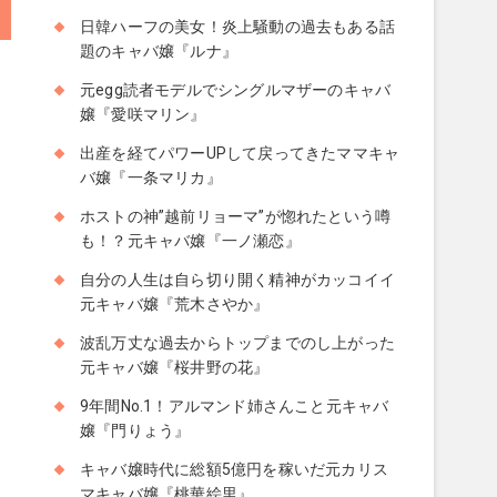
日韓ハーフの美女！炎上騒動の過去もある話
題のキャバ嬢『ルナ』
元egg読者モデルでシングルマザーのキャバ
嬢『愛咲マリン』
出産を経てパワーUPして戻ってきたママキャ
バ嬢『一条マリカ』
ホストの神”越前リョーマ”が惚れたという噂
も！？元キャバ嬢『一ノ瀬恋』
自分の人生は自ら切り開く精神がカッコイイ
元キャバ嬢『荒木さやか』
波乱万丈な過去からトップまでのし上がった
元キャバ嬢『桜井野の花』
9年間No.1！アルマンド姉さんこと元キャバ
嬢『門りょう』
キャバ嬢時代に総額5億円を稼いだ元カリス
マキャバ嬢『桃華絵里』