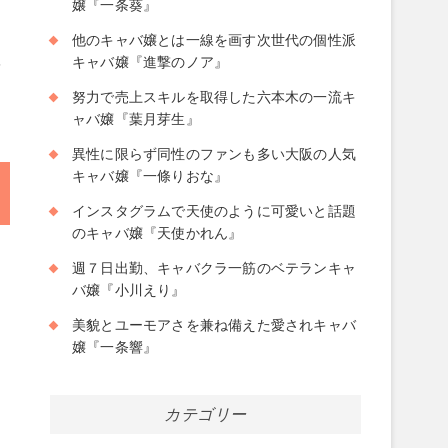
嬢『一条葵』
他のキャバ嬢とは一線を画す次世代の個性派
ベ
キャバ嬢『進撃のノア』
努力で売上スキルを取得した六本木の一流キ
ャバ嬢『葉月芽生』
！
異性に限らず同性のファンも多い大阪の人気
キャバ嬢『一條りおな』
インスタグラムで天使のように可愛いと話題
のキャバ嬢『天使かれん』
週７日出勤、キャバクラ一筋のベテランキャ
バ嬢『小川えり』
美貌とユーモアさを兼ね備えた愛されキャバ
嬢『一条響』
カテゴリー